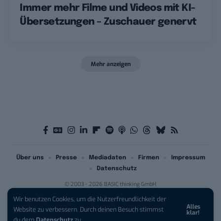
Immer mehr Filme und Videos mit KI-
Übersetzungen – Zuschauer genervt
Mehr anzeigen
Über uns
Presse
Mediadaten
Firmen
Impressum
Datenschutz
© 2003 - 2026 BASIC thinking GmbH
Wir benutzen Cookies, um die Nutzerfreundlichkeit der
Alles
Website zu verbessern. Durch deinen Besuch stimmst
klar!
du dem
Datenschutz
zu.