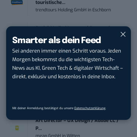
touristische...
trendtours Holding GmbH
in
Eschborn
Social Media Manager / Content Creator
(m/w/d)
Smarter als dein Feed
Dr. Meyer & Meyer-Peteaux New Media
Sei anderen immer einen Schritt voraus. Jeden
Compa...
in
Rastede
Morgen bekommst du die wichtigsten Tech-
News aus KI, Green Tech & digitaler Wirtschaft –
Social Media Specialist (w/m/d)
direkt, exklusiv und kostenlos in deine Inbox.
Personalwerk GmbH
in
Karben
Content Creator (m/w/d)
OAS AG
in
Bremen
Mit deiner Anmeldung bestätigst du unsere
Datenschutzerklärung
.
Art Director – UX Design / Adobe CC /
P...
meap GmbH
in
Witten