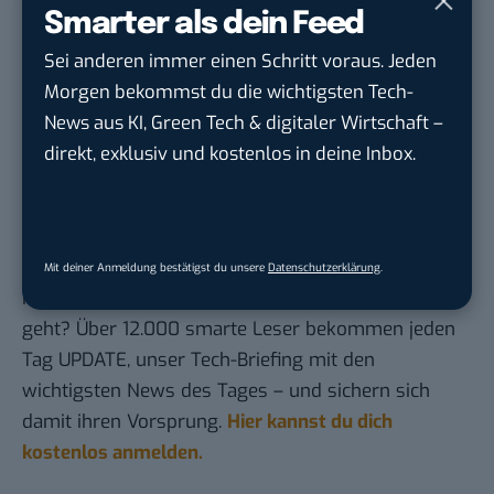
Arbeit: In diesen 10 Ländern arbeiten die
Smarter als dein Feed
Menschen am meisten
Sei anderen immer einen Schritt voraus. Jeden
Warum die neuen Anforderung an
Morgen bekommst du die wichtigsten Tech-
Arbeitsverträge digitalisierungsfeindlich sind
News aus KI, Green Tech & digitaler Wirtschaft –
direkt, exklusiv und kostenlos in deine Inbox.
Amazon: Umweltverschmutzung und CO2-
Ausstoß nehmen immer weiter zu
Du möchtest nicht abgehängt werden
, wenn es um
Mit deiner Anmeldung bestätigst du unsere
Datenschutzerklärung
.
KI, Green Tech und die Tech-Themen von Morgen
geht? Über 12.000 smarte Leser bekommen jeden
Tag UPDATE, unser Tech-Briefing mit den
wichtigsten News des Tages – und sichern sich
damit ihren Vorsprung.
Hier kannst du dich
kostenlos anmelden.