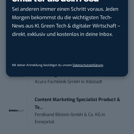
Anforderungs- und Projektmanager
touristische...
Sei anderen immer einen Schritt voraus. Jeden
trendtours Holding GmbH
in
Eschborn
Morgen bekommst du die wichtigsten Tech-
News aus KI, Green Tech & digitaler Wirtschaft –
IT Sales & Online Marketing Manager
direkt, exklusiv und kostenlos in deine Inbox.
(m/w/...
Instaffo GmbH
in
Karlsruhe
Mit deiner Anmeldung bestätigst du unsere
Datenschutzerklärung
.
Marketing Manager – Content
Marketing /...
Acura Fachklinik GmbH
in
Albstadt
Content Marketing Specialist Product &
Te...
Ferdinand Bilstein GmbH & Co. KG
in
Ennepetal