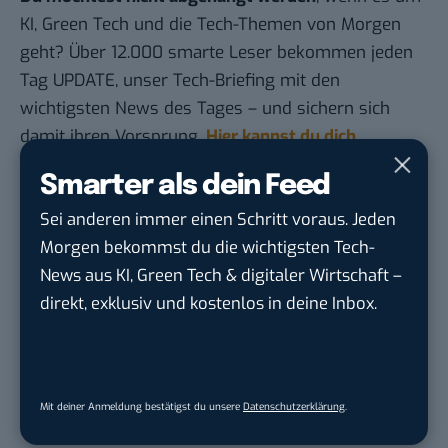
KI, Green Tech und die Tech-Themen von Morgen
geht? Über 12.000 smarte Leser bekommen jeden
Tag UPDATE, unser Tech-Briefing mit den
wichtigsten News des Tages – und sichern sich
damit ihren Vorsprung.
Hier kannst du dich
kostenlos anmelden.
Smarter als dein Feed
Sei anderen immer einen Schritt voraus. Jeden
STELLENANZEIGEN
Morgen bekommst du die wichtigsten Tech-
News aus KI, Green Tech & digitaler Wirtschaft –
Social Media Content Creator (m/w/d)
moveUP Media GmbH
in
Düsseldorf
direkt, exklusiv und kostenlos in deine Inbox.
Anforderungs- und Projektmanager
touristische...
Mit deiner Anmeldung bestätigst du unsere
Datenschutzerklärung
.
trendtours Holding GmbH
in
Eschborn