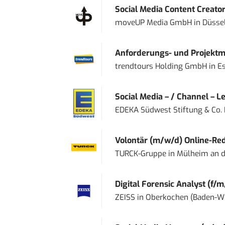
Social Media Content Creato
moveUP Media GmbH
in
Düsse
Anforderungs- und Projektma
trendtours Holding GmbH
in
E
Social Media – / Channel – Lea
EDEKA Südwest Stiftung & Co.
Volontär (m/w/d) Online-Reda
TURCK-Gruppe
in
Mülheim an d
Digital Forensic Analyst (f/m
ZEISS
in
Oberkochen (Baden-W