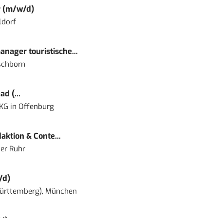
r (m/w/d)
ldorf
nager touristische...
schborn
d (...
 KG
in
Offenburg
ktion & Conte...
er Ruhr
/d)
ürttemberg), München