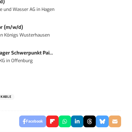
d)
ie und Wasser AG
in
Hagen
or (m/w/d)
in
Königs Wusterhausen
ger Schwerpunkt Pai...
 KG
in
Offenburg
KABLE
Facebook