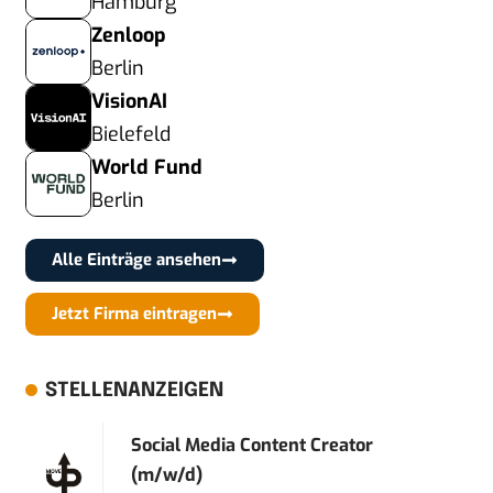
Hamburg
Zenloop
Berlin
VisionAI
Bielefeld
World Fund
Berlin
Alle Einträge ansehen
Jetzt Firma eintragen
STELLENANZEIGEN
Social Media Content Creator
(m/w/d)