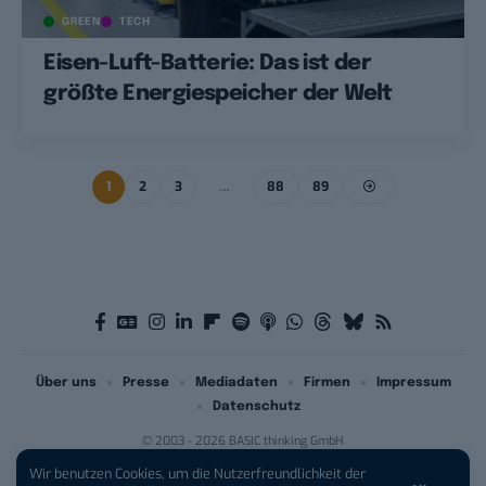
GREEN
TECH
Eisen-Luft-Batterie: Das ist der
größte Energiespeicher der Welt
1
2
3
…
88
89
Über uns
Presse
Mediadaten
Firmen
Impressum
Datenschutz
© 2003 - 2026 BASIC thinking GmbH
Wir benutzen Cookies, um die Nutzerfreundlichkeit der