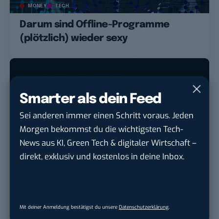
MONEY
TECH
Darum sind Offline-Programme
(plötzlich) wieder sexy
Smarter als dein Feed
Sei anderen immer einen Schritt voraus. Jeden
Morgen bekommst du die wichtigsten Tech-
News aus KI, Green Tech & digitaler Wirtschaft –
direkt, exklusiv und kostenlos in deine Inbox.
MONEY
TECH
Coop, Colonial und Co.: Wie
Cyberkriminalität unser Leben
Mit deiner Anmeldung bestätigst du unsere
Datenschutzerklärung
.
gefährdet