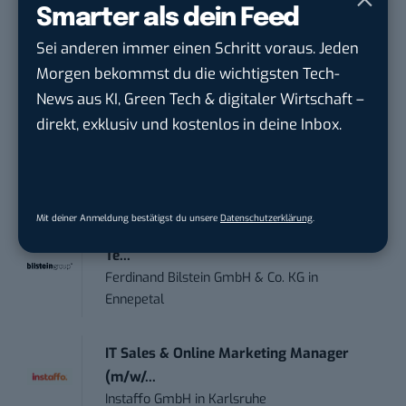
STELLENANZEIGEN
Smarter als dein Feed
Sei anderen immer einen Schritt voraus. Jeden
Social Media Content Creator (m/w/d)
Morgen bekommst du die wichtigsten Tech-
moveUP Media GmbH
in
Düsseldorf
News aus KI, Green Tech & digitaler Wirtschaft –
direkt, exklusiv und kostenlos in deine Inbox.
Anforderungs- und Projektmanager
touristische...
trendtours Holding GmbH
in
Eschborn
Mit deiner Anmeldung bestätigst du unsere
Datenschutzerklärung
.
Content Marketing Specialist Product &
Te...
Ferdinand Bilstein GmbH & Co. KG
in
Ennepetal
IT Sales & Online Marketing Manager
(m/w/...
Instaffo GmbH
in
Karlsruhe