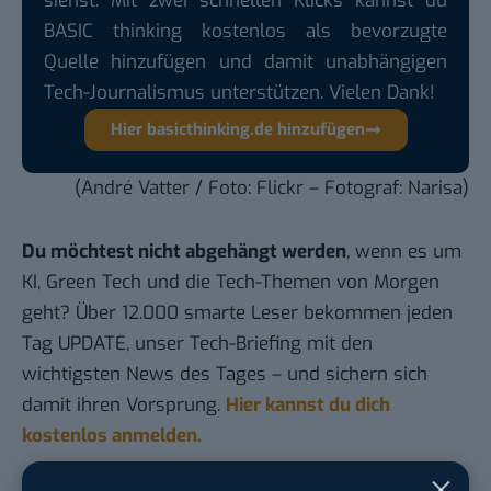
siehst. Mit zwei schnellen Klicks kannst du
BASIC thinking kostenlos als bevorzugte
Quelle hinzufügen und damit unabhängigen
Tech-Journalismus unterstützen. Vielen Dank!
Hier basicthinking.de hinzufügen
(André Vatter / Foto:
Flickr
– Fotograf: Narisa)
Du möchtest nicht abgehängt werden
, wenn es um
KI, Green Tech und die Tech-Themen von Morgen
geht? Über 12.000 smarte Leser bekommen jeden
Tag UPDATE, unser Tech-Briefing mit den
wichtigsten News des Tages – und sichern sich
damit ihren Vorsprung.
Hier kannst du dich
kostenlos anmelden.