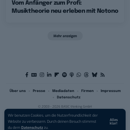
Vom Anfänger zum Profi:
Musiktheorie neu erleben mit Notono
Mehr anzeigen
Über uns
Presse
Mediadaten
Firmen
Impressum
Datenschutz
© 2003 - 2026 BASIC thinking GmbH
Wir benutzen Cookies, um die Nutzerfreundlichkeit der
Alles
iPhone 17 Pro sichern:
Für 1 € +
Website zu verbessern. Durch deinen Besuch stimmst
klar!
200 € Hardware-Bonus!
du dem
Datenschutz
zu.