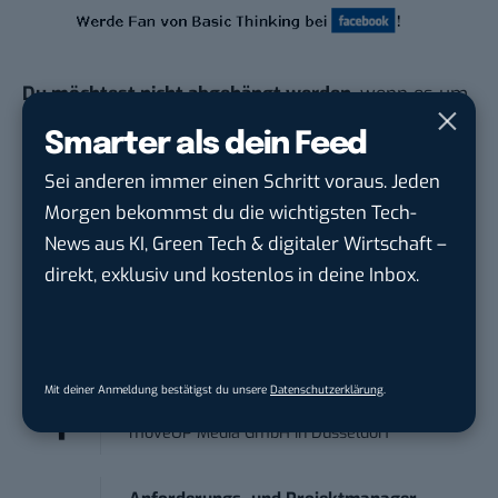
Du möchtest nicht abgehängt werden
, wenn es um
KI, Green Tech und die Tech-Themen von Morgen
Smarter als dein Feed
geht? Über 12.000 smarte Leser bekommen jeden
Sei anderen immer einen Schritt voraus. Jeden
Tag UPDATE, unser Tech-Briefing mit den
Morgen bekommst du die wichtigsten Tech-
wichtigsten News des Tages – und sichern sich
News aus KI, Green Tech & digitaler Wirtschaft –
damit ihren Vorsprung.
Hier kannst du dich
direkt, exklusiv und kostenlos in deine Inbox.
kostenlos anmelden.
STELLENANZEIGEN
Mit deiner Anmeldung bestätigst du unsere
Datenschutzerklärung
.
Social Media Content Creator (m/w/d)
moveUP Media GmbH
in
Düsseldorf