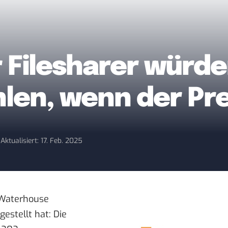
 Filesharer würde
len, wenn der Pre
1
Aktualisiert: 17. Feb. 2025
e Waterhouse
estellt hat
: Die