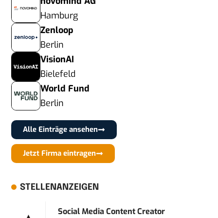
novomind AG
Hamburg
Zenloop
Berlin
VisionAI
Bielefeld
World Fund
Berlin
Alle Einträge ansehen
Jetzt Firma eintragen
STELLENANZEIGEN
Social Media Content Creator