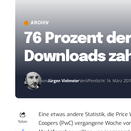
ARCHIV
76 Prozent der
Downloads zah
von
Jürgen Vielmeier
Veröffentlicht: 14. März 201
Eine etwas andere Statistik, die Pric
Teilen
Coopers (PwC)
vergangene Woche vorg