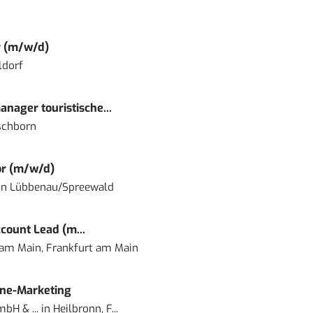
r (m/w/d)
ldorf
nager touristische...
schborn
or (m/w/d)
in
Lübbenau/Spreewald
count Lead (m...
 am Main, Frankfurt am Main
ine-Marketing
bH & ...
in
Heilbronn, F...