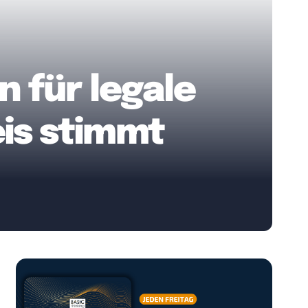
n für legale
is stimmt