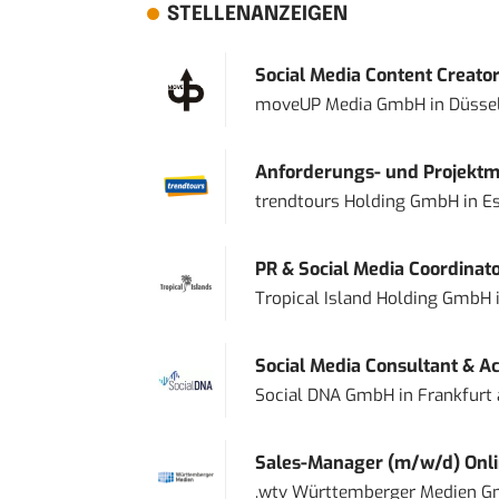
STELLENANZEIGEN
Social Media Content Creato
moveUP Media GmbH
in
Düsse
Anforderungs- und Projektma
trendtours Holding GmbH
in
E
PR & Social Media Coordinat
Tropical Island Holding GmbH
Social Media Consultant & Ac
Social DNA GmbH
in
Frankfurt
Sales-Manager (m/w/d) Onl
.wtv Württemberger Medien Gm