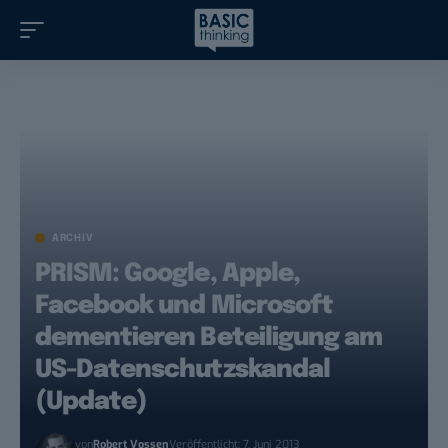
ARCHIV
PRISM: Google, Apple,
Facebook und Microsoft
dementieren Beteiligung am
US-Datenschutzskandal
(Update)
von
Robert Vossen
Veröffentlicht: 7. Juni 2013