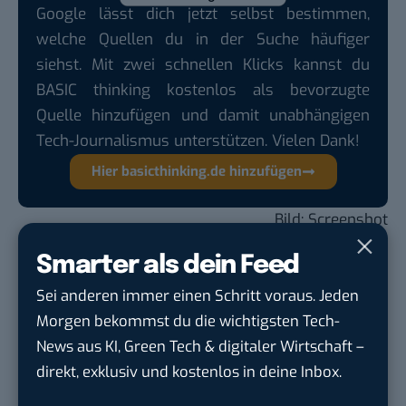
Google lässt dich jetzt selbst bestimmen,
welche Quellen du in der Suche häufiger
siehst. Mit zwei schnellen Klicks kannst du
BASIC thinking kostenlos als bevorzugte
Quelle hinzufügen und damit unabhängigen
Tech-Journalismus unterstützen. Vielen Dank!
Hier basicthinking.de hinzufügen
Bild: Screenshot
Smarter als dein Feed
Du möchtest nicht abgehängt werden
, wenn es um
Sei anderen immer einen Schritt voraus. Jeden
KI, Green Tech und die Tech-Themen von Morgen
Morgen bekommst du die wichtigsten Tech-
geht? Über 12.000 smarte Leser bekommen jeden
News aus KI, Green Tech & digitaler Wirtschaft –
Tag UPDATE, unser Tech-Briefing mit den
direkt, exklusiv und kostenlos in deine Inbox.
wichtigsten News des Tages – und sichern sich
damit ihren Vorsprung.
Hier kannst du dich