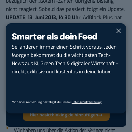
bezüglich der „Golem“-Zahlen übrigens bislang
nicht reagiert. Sobald das passiert, folgt ein Update.
UPDATE, 13. Juni 2013, 14:30 Uhr
: AdBlock Plus hat
auf die Anfrage nun reagiert und folgende
Stellungnahme abgegeben
Smarter als dein Feed
Sei anderen immer einen Schritt voraus. Jeden
Morgen bekommst du die wichtigsten Tech-
News aus KI, Green Tech & digitaler Wirtschaft –
Google lässt dich jetzt selbst bestimmen,
direkt, exklusiv und kostenlos in deine Inbox.
welche Quellen du in der Suche häufiger
siehst. Mit zwei schnellen Klicks kannst du
BASIC thinking kostenlos als bevorzugte
Quelle hinzufügen und damit unabhängigen
Mit deiner Anmeldung bestätigst du unsere
Datenschutzerklärung
.
Tech-Journalismus unterstützen. Vielen Dank!
Hier basicthinking.de hinzufügen
Wir haben uns über die Aktion der Verlage nicht