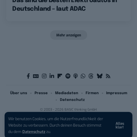
Das sind die besten Elektroautos in
Deutschland – laut ADAC
Mehr anzeigen
Über uns
Presse
Mediadaten
Firmen
Impressum
Datenschutz
© 2003 - 2026 BASIC thinking GmbH
Wir benutzen Cookies, um die Nutzerfreundlichkeit der
Alles
iPhone 17 Pro sichern:
Für 1 € +
Website zu verbessern. Durch deinen Besuch stimmst
klar!
200 € Hardware-Bonus!
du dem
Datenschutz
zu.