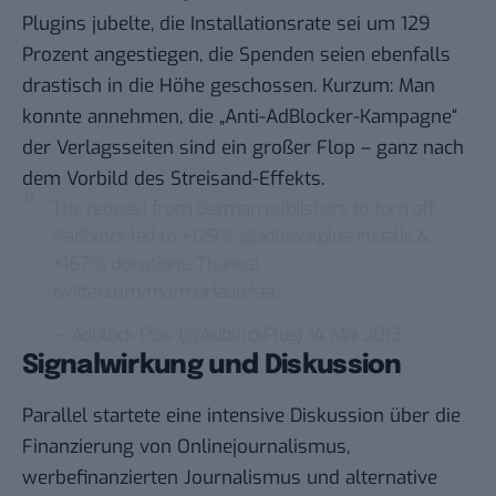
Plugins jubelte, die Installationsrate sei um 129
Prozent angestiegen, die Spenden seien ebenfalls
drastisch in die Höhe geschossen. Kurzum: Man
konnte annehmen, die „Anti-AdBlocker-Kampagne“
der Verlagsseiten
sind ein großer Flop
– ganz nach
dem Vorbild des
Streisand-Effekts
.
The request from German publishers to turn off
#adblock
led to +129% @
adblockplus
installs &
+167% donations. Thanks!
twitter.com/marmarlade/sta…
— Adblock Plus (@AdblockPlus)
14. Mai 2013
Signalwirkung und Diskussion
Parallel startete eine intensive Diskussion über die
Finanzierung von Onlinejournalismus,
werbefinanzierten Journalismus und alternative