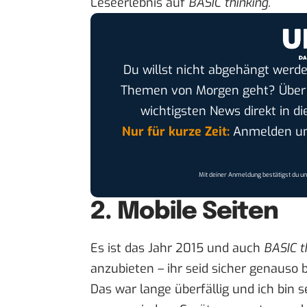
Leseerlebnis auf
BASIC thinking.
Du willst nicht abgehängt werde
Themen von Morgen geht? Übe
wichtigsten News direkt in di
Nur für kurze Zeit:
Anmelden und
Mit deiner Anmeldung bestätigst du u
2. Mobile Seiten
Es ist das Jahr 2015 und auch
BASIC t
anzubieten – ihr seid sicher genauso be
Das war lange überfällig und ich bin s