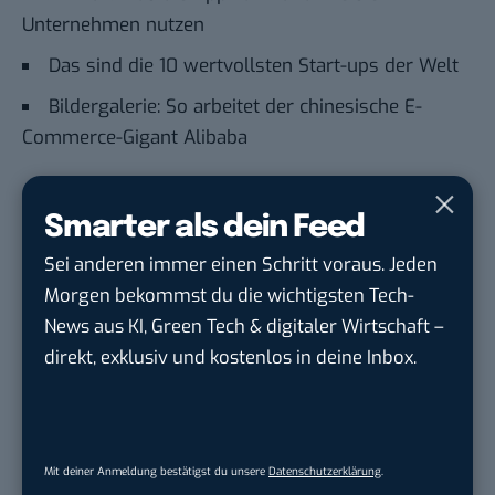
Unternehmen nutzen
Das sind die 10 wertvollsten Start-ups der Welt
Bildergalerie: So arbeitet der chinesische E-
Commerce-Gigant Alibaba
Du möchtest nicht abgehängt werden
, wenn es um
Smarter als dein Feed
KI, Green Tech und die Tech-Themen von Morgen
Sei anderen immer einen Schritt voraus. Jeden
geht? Über 12.000 smarte Leser bekommen jeden
Morgen bekommst du die wichtigsten Tech-
Tag UPDATE, unser Tech-Briefing mit den
News aus KI, Green Tech & digitaler Wirtschaft –
wichtigsten News des Tages – und sichern sich
direkt, exklusiv und kostenlos in deine Inbox.
damit ihren Vorsprung.
Hier kannst du dich
kostenlos anmelden.
STELLENANZEIGEN
Mit deiner Anmeldung bestätigst du unsere
Datenschutzerklärung
.