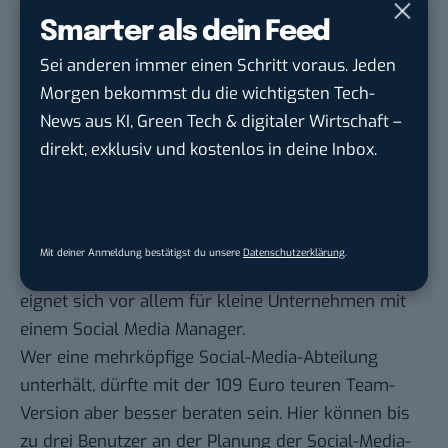
kannst du Feed-Beiträge und Stories erstellen,
Smarter als dein Feed
planen und veröffentlichen.
Sei anderen immer einen Schritt voraus. Jeden
Außerdem können wir unsere Beiträge mit
Morgen bekommst du die wichtigsten Tech-
Hootsuite auch gleich überwachen und analysieren.
News aus KI, Green Tech & digitaler Wirtschaft –
Das heißt, wir können etwa beobachten, wie viele
direkt, exklusiv und kostenlos in deine Inbox.
Nutzer wir mit unseren Beiträgen erreichen und wie
stark unsere Zielgruppe mit uns interagiert.
Du kannst Hootsuite 30 Tage lang kostenlos testen.
Danach kostet das Tool in der günstigsten
Mit deiner Anmeldung bestätigst du unsere
Datenschutzerklärung
.
Professional-Version 25 Euro im Monat. Der Tarif
eignet sich vor allem für kleine Unternehmen mit
einem Social Media Manager.
Wer eine mehrköpfige Social-Media-Abteilung
unterhält, dürfte mit der 109 Euro teuren Team-
Version aber besser beraten sein. Hier können bis
zu drei Benutzer an der Planung der Social-Media-