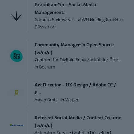
Praktikant*in – Social Media
Management...
Garados Swimwear – MWN Holding GmbH
in
Düsseldorf
Community Manager:in Open Source
(w/m/d)
Zentrum für Digitale Souveränität der Öffe...
in
Bochum
Art Director – UX Design / Adobe CC /
P...
meap GmbH
in
Witten
Referent Social Media / Content Creator
(w/m/d)
Actemium Service GmbH
in
Düsseldorf