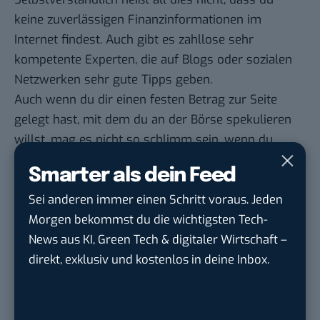
keine zuverlässigen Finanzinformationen im
Internet findest. Auch gibt es zahllose sehr
kompetente Experten, die auf Blogs oder sozialen
Netzwerken sehr gute Tipps geben.
Auch wenn du dir einen festen Betrag zur Seite
gelegt hast, mit dem du an der Börse spekulieren
willst, mag es nicht so schlimm sein, wenn du
beliebigen Finanztipps auf Reddit und Co. folgst und
Smarter als dein Feed
schaust, was passiert.
Sei anderen immer einen Schritt voraus. Jeden
Doch wenn du ernsthaft Geld investieren möchtest,
Morgen bekommst du die wichtigsten Tech-
solltest du selbst vorab gut recherchieren und dich
News aus KI, Green Tech & digitaler Wirtschaft –
am besten von einem zertifizierten Experten
direkt, exklusiv und kostenlos in deine Inbox.
beraten lassen, anstatt all dein Geld blind in eine
Aktie zu stecken, nur weil sie auf Social Media
gehypt wird.