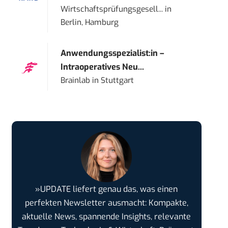
Wirtschaftsprüfungsgesell...
in
Berlin, Hamburg
Anwendungsspezialist:in –
Intraoperatives Neu...
Brainlab
in
Stuttgart
»UPDATE liefert genau das, was einen
perfekten Newsletter ausmacht: Kompakte,
aktuelle News, spannende Insights, relevante