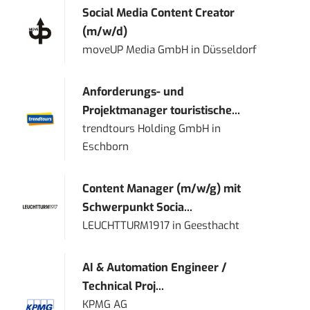
Social Media Content Creator
(m/w/d)
moveUP Media GmbH
in
Düsseldorf
Anforderungs- und
Projektmanager touristische...
trendtours Holding GmbH
in
Eschborn
Content Manager (m/w/g) mit
Schwerpunkt Socia...
LEUCHTTURM1917
in
Geesthacht
AI & Automation Engineer /
Technical Proj...
KPMG AG