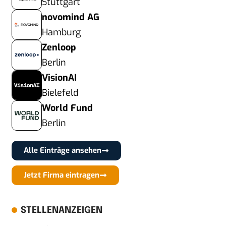
Stuttgart
novomind AG
Hamburg
Zenloop
Berlin
VisionAI
Bielefeld
World Fund
Berlin
Alle Einträge ansehen
Jetzt Firma eintragen
STELLENANZEIGEN