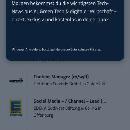
Morgen bekommst du die wichtigsten Tech-
touristische...
trendtours Holding GmbH
in
Eschborn
News aus KI, Green Tech & digitaler Wirtschaft –
direkt, exklusiv und kostenlos in deine Inbox.
Social Media Specialist (w/m/d)
Personalwerk GmbH
in
Karben
Mit deiner Anmeldung bestätigst du unsere
Datenschutzerklärung
.
Content Creator (m/w/d)
OAS AG
in
Bremen
Content-Manager (m/w/d)
Hermann Sewerin GmbH
in
Gütersloh
Social Media – / Channel – Lead (...
EDEKA Südwest Stiftung & Co. KG
in
Offenburg