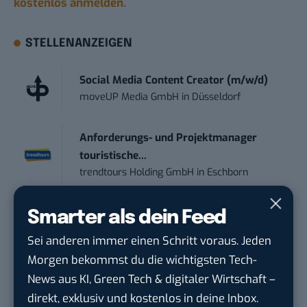
kostenlos anmelden.
STELLENANZEIGEN
Social Media Content Creator (m/w/d)
moveUP Media GmbH
in
Düsseldorf
Anforderungs- und Projektmanager
touristische...
trendtours Holding GmbH
in
Eschborn
Mitarbeiter (m/w/d) Customer
Smarter als dein Feed
Engagement / Soc...
Sei anderen immer einen Schritt voraus. Jeden
BBBank eG
in
Berlin, Frankfurt am Main,
Morgen bekommst du die wichtigsten Tech-
Karlsruhe
News aus KI, Green Tech & digitaler Wirtschaft –
direkt, exklusiv und kostenlos in deine Inbox.
Senior ASIC Digital Lead – ATPG & M...