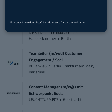
Bosch Gruppe
in
Reutlingen
Volontärin / Volontär für
Mit deiner Anmeldung bestätigst du unsere
Datenschutzerklärung
.
Kommunikation mit d...
DIHK | Deutsche Industrie- und
Handelskammer
in
Berlin
Teamleiter (m/w/d) Customer
Engagement / Soci...
BBBank eG
in
Berlin, Frankfurt am Main,
Karlsruhe
Content Manager (m/w/g) mit
Schwerpunkt Socia...
LEUCHTTURM1917
in
Geesthacht