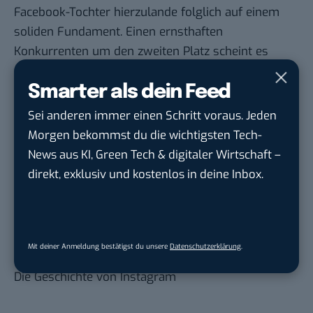
Facebook-Tochter hierzulande folglich auf einem
soliden Fundament. Einen ernsthaften
Konkurrenten um den zweiten Platz scheint es
derzeit nicht zu geben.
Smarter als dein Feed
Auch interessant:
Sei anderen immer einen Schritt voraus. Jeden
Instagram KPIs: Die wichtigsten Kennzahlen in
Morgen bekommst du die wichtigsten Tech-
der Übersicht
News aus KI, Green Tech & digitaler Wirtschaft –
Bis zu 500 Prozent: So erhöhst du die Reichweite
direkt, exklusiv und kostenlos in deine Inbox.
deiner Instagram Stories
Kein Shadowban: Darum sinkt dein Instagram-
Engagement trotzdem
Mit deiner Anmeldung bestätigst du unsere
Datenschutzerklärung
.
Raketenhafter Aufstieg von 0 auf 700 Millionen:
Die Geschichte von Instagram