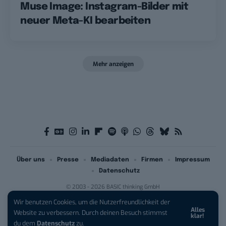
Muse Image: Instagram-Bilder mit
neuer Meta-KI bearbeiten
Mehr anzeigen
Über uns
Presse
Mediadaten
Firmen
Impressum
Datenschutz
© 2003 - 2026 BASIC thinking GmbH
Wir benutzen Cookies, um die Nutzerfreundlichkeit der
Alles
iPhone 17 Pro sichern:
Für 1 € +
Website zu verbessern. Durch deinen Besuch stimmst
klar!
200 € Hardware-Bonus!
du dem
Datenschutz
zu.