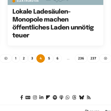
ELEKTROAUTOS
Lokale Ladesäulen-
Monopole machen
öffentliches Laden unnötig
teuer
1
2
3
4
5
6
…
236
237