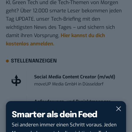
KI, Green Tech und die Tech-Themen von Morgen
geht? Über 12.000 smarte Leser bekommen jeden
Tag UPDATE, unser Tech-Briefing mit den
wichtigsten News des Tages – und sichern sich
damit ihren Vorsprung.
Hier kannst du dich
kostenlos anmelden.
STELLENANZEIGEN
Social Media Content Creator (m/w/d)
moveUP Media GmbH
in
Düsseldorf
Anforderungs- und Projektmanager
touristische...
Smarter als dein Feed
trendtours Holding GmbH
in
Eschborn
Sei anderen immer einen Schritt voraus. Jeden