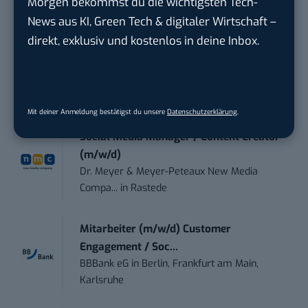
Morgen bekommst du die wichtigsten Tech-
Endpoint Security Engineer – OT (f/m/x)
News aus KI, Green Tech & digitaler Wirtschaft –
ZEISS
in
Oberkochen (Baden-Württemberg),
München
direkt, exklusiv und kostenlos in deine Inbox.
Social Media Manager (m/w/d)
BANNERKÖNIG GmbH
in
Gelsenkirchen
Mit deiner Anmeldung bestätigst du unsere
Datenschutzerklärung
.
Social Media Manager / Content Creator
(m/w/d)
Dr. Meyer & Meyer-Peteaux New Media
Compa...
in
Rastede
Mitarbeiter (m/w/d) Customer
Engagement / Soc...
BBBank eG
in
Berlin, Frankfurt am Main,
Karlsruhe