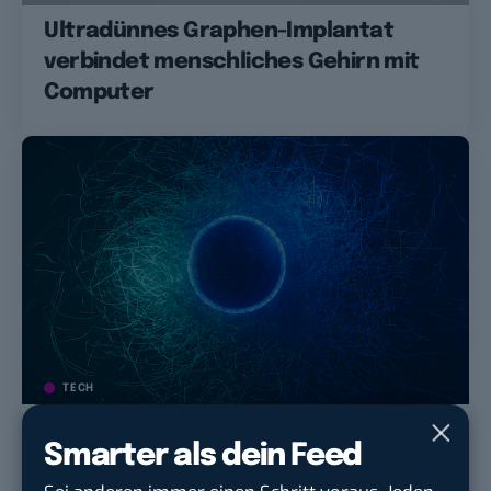
Ultradünnes Graphen-Implantat
verbindet menschliches Gehirn mit
Computer
TECH
Wie funktioniert eigentlich ein
Smarter als dein Feed
Quantencomputer?