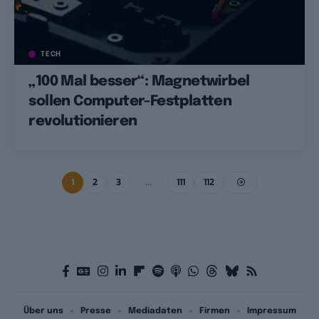
TECH
„100 Mal besser“: Magnetwirbel
sollen Computer-Festplatten
revolutionieren
1
2
3
…
111
112
Über uns
Presse
Mediadaten
Firmen
Impressum