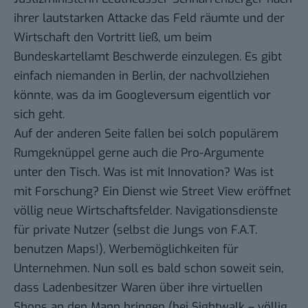
ihrer lautstarken Attacke
das Feld räumte
und der
Wirtschaft den Vortritt ließ, um beim
Bundeskartellamt Beschwerde einzulegen. Es gibt
einfach niemanden in Berlin, der nachvollziehen
könnte, was da im Googleversum eigentlich vor
sich geht.
Auf der anderen Seite fallen bei solch populärem
Rumgeknüppel gerne auch die Pro-Argumente
unter den Tisch. Was ist mit Innovation? Was ist
mit Forschung? Ein Dienst wie Street View eröffnet
völlig neue Wirtschaftsfelder. Navigationsdienste
für private Nutzer (selbst die Jungs von F.A.T.
benutzen
Maps
!), Werbemöglichkeiten für
Unternehmen. Nun soll es bald schon soweit sein,
dass Ladenbesitzer Waren über ihre
virtuellen
Shops
an den Mann bringen (bei
Sightwalk
– völlig