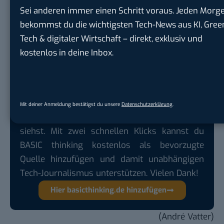
Sei anderen immer einen Schritt voraus. Jeden Morg
habe die Gruppe F.A.T. ein eigenes Auto präpariert –
bekommst du die wichtigsten Tech-News aus KI, Gree
und dieses kurzerhand zum offiziellen Street View-
Tech & digitaler Wirtschaft – direkt, exklusiv und
Vehikel erklärt. Weitere Infos über die Geschichte
kostenlos in deine Inbox.
finden sich
hier
und
hier
.
Google lässt dich jetzt selbst bestimmen,
Mit deiner Anmeldung bestätigst du unsere
Datenschutzerklärung
.
welche Quellen du in der Suche häufiger
siehst. Mit zwei schnellen Klicks kannst du
BASIC thinking kostenlos als bevorzugte
Quelle hinzufügen und damit unabhängigen
Tech-Journalismus unterstützen. Vielen Dank!
Hier basicthinking.de hinzufügen
(André Vatter)