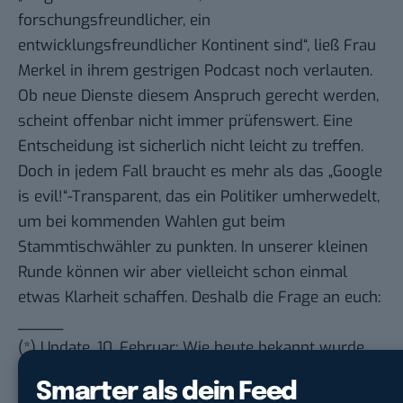
forschungsfreundlicher, ein
entwicklungsfreundlicher Kontinent sind“, ließ Frau
Merkel in ihrem gestrigen
Podcast
noch verlauten.
Ob neue Dienste diesem Anspruch gerecht werden,
scheint offenbar nicht immer prüfenswert. Eine
Entscheidung ist sicherlich nicht leicht zu treffen.
Doch in jedem Fall braucht es mehr als das „Google
is evil!“-Transparent, das ein Politiker umherwedelt,
um bei kommenden Wahlen gut beim
Stammtischwähler zu punkten. In unserer kleinen
Runde können wir aber vielleicht schon einmal
etwas Klarheit schaffen. Deshalb die Frage an euch:
_____
(*) Update, 10. Februar: Wie heute bekannt wurde,
handelt es sich bei der Anti-Google-Kampagne um
Smarter als dein Feed
eine reine Kunstaktion. Laut einem Google-Sprecher