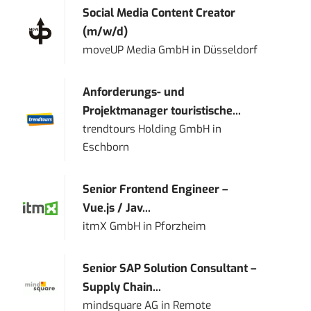
Social Media Content Creator
(m/w/d)
moveUP Media GmbH
in
Düsseldorf
Anforderungs- und
Projektmanager touristische...
trendtours Holding GmbH
in
Eschborn
Senior Frontend Engineer –
Vue.js / Jav...
itmX GmbH
in
Pforzheim
Senior SAP Solution Consultant –
Supply Chain...
mindsquare AG
in
Remote