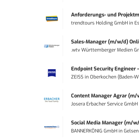
Anforderungs- und Projektma
trendtours Holding GmbH
in
E
Sales-Manager (m/w/d) Onl
.wtv Württemberger Medien Gm
Endpoint Security Engineer 
ZEISS
in
Oberkochen (Baden-W
Content Manager Agrar (m/w/d
Josera Erbacher Service GmbH &
Social Media Manager (m/w/
BANNERKÖNIG GmbH
in
Gelsen