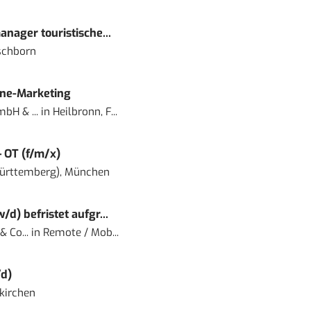
nager touristische...
schborn
ine-Marketing
bH & ...
in
Heilbronn, F...
– OT (f/m/x)
ürttemberg), München
) befristet aufgr...
 Co...
in
Remote / Mob...
d)
kirchen