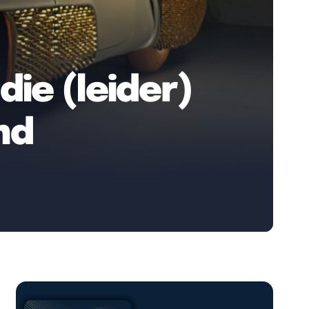
die (leider)
nd