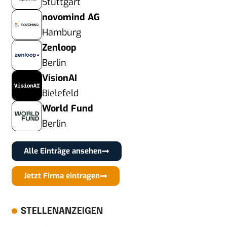
Stuttgart
novomind AG
Hamburg
Zenloop
Berlin
VisionAI
Bielefeld
World Fund
Berlin
Alle Einträge ansehen
Jetzt Firma eintragen
STELLENANZEIGEN