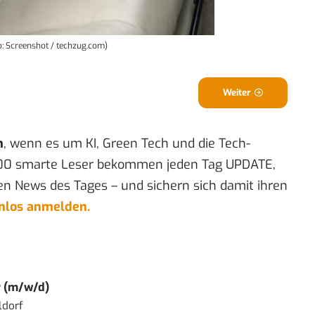
to: Screenshot / techzug.com)
Weiter
n
, wenn es um KI, Green Tech und die Tech-
00 smarte Leser bekommen jeden Tag UPDATE,
en News des Tages – und sichern sich damit ihren
enlos anmelden.
r (m/w/d)
ldorf