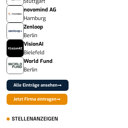
Stuttgart
novomind AG
Hamburg
Zenloop
Berlin
VisionAI
Bielefeld
World Fund
Berlin
Alle Einträge ansehen
Jetzt Firma eintragen
STELLENANZEIGEN