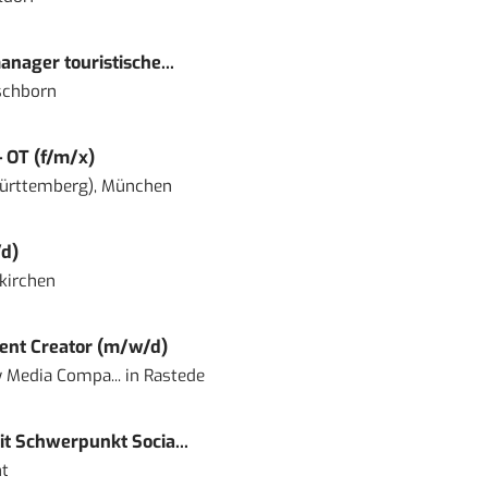
nager touristische...
schborn
– OT (f/m/x)
ürttemberg), München
d)
kirchen
ent Creator (m/w/d)
 Media Compa...
in
Rastede
t Schwerpunkt Socia...
t