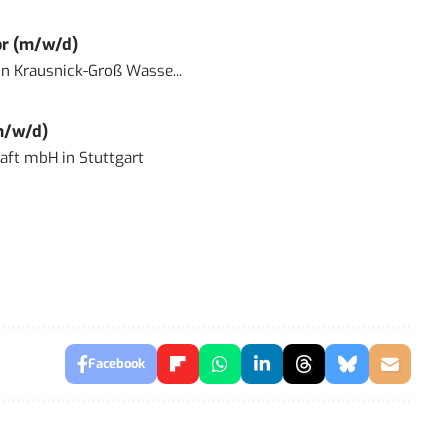
or (m/w/d)
in
Krausnick-Groß Wasse...
m/w/d)
haft mbH
in
Stuttgart
Facebook