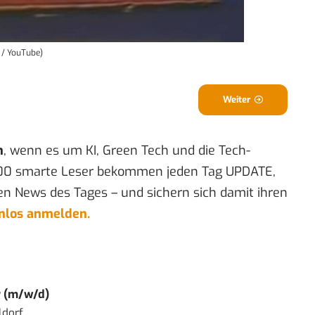
 / YouTube)
Weiter
n
, wenn es um KI, Green Tech und die Tech-
00 smarte Leser bekommen jeden Tag UPDATE,
en News des Tages – und sichern sich damit ihren
enlos anmelden.
r (m/w/d)
ldorf