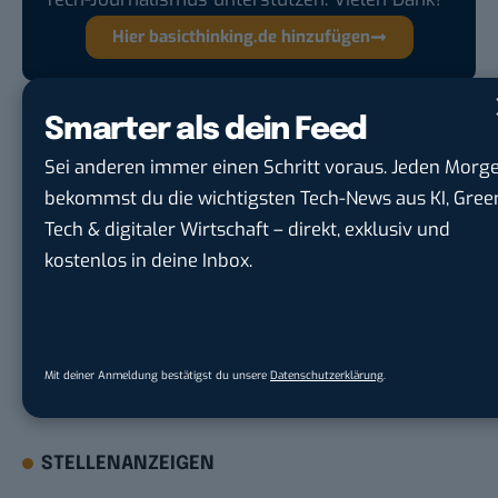
Hier basicthinking.de hinzufügen
(André Vatter)
Smarter als dein Feed
Sei anderen immer einen Schritt voraus. Jeden Morg
bekommst du die wichtigsten Tech-News aus KI, Gree
Du möchtest nicht abgehängt werden
, wenn es um
Tech & digitaler Wirtschaft – direkt, exklusiv und
KI, Green Tech und die Tech-Themen von Morgen
kostenlos in deine Inbox.
geht? Über 12.000 smarte Leser bekommen jeden
Tag UPDATE, unser Tech-Briefing mit den
wichtigsten News des Tages – und sichern sich
damit ihren Vorsprung.
Hier kannst du dich
Mit deiner Anmeldung bestätigst du unsere
Datenschutzerklärung
.
kostenlos anmelden.
STELLENANZEIGEN