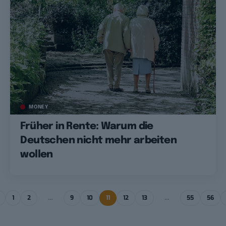
MONEY
Früher in Rente: Warum die
Deutschen nicht mehr arbeiten
wollen
1
2
…
9
10
11
12
13
…
55
56