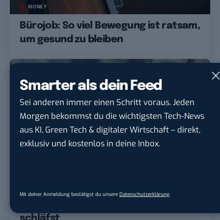
MONEY
Bürojob: So viel Bewegung ist ratsam,
um gesund zu bleiben
Smarter als dein Feed
Sei anderen immer einen Schritt voraus. Jeden
Morgen bekommst du die wichtigsten Tech-News
aus KI, Green Tech & digitaler Wirtschaft – direkt,
exklusiv und kostenlos in deine Inbox.
TECH
Job GPT: Diese KI schreibt
Mit deiner Anmeldung bestätigst du unsere
Datenschutzerklärung
.
Bewerbungen für dich – während du
schläfst