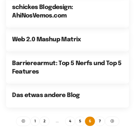
schickes Blogdesign:
AhiNosVemos.com
Web 2.0 Mashup Matrix
Barrierearmut: Top 5 Nerfs und Top 5
Features
Das etwas andere Blog
1
2
…
4
5
6
7