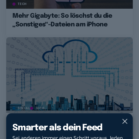
TECH
Mehr Gigabyte: So löschst du die
„Sonstiges“-Dateien am iPhone
SOCIAL
TECH
Apple erntet Shitstorm für neues
Smarter als dein Feed
Kinderpornografie-Tool
Sei anderen immer einen Schritt voraus. Jeden