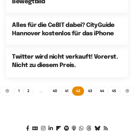
Bewegtbild
Alles für die CeBIT dabei? CityGuide
Hannover kostenlos für das iPhone
Twitter wird nicht verkauft! Vorerst.
Nicht zu diesem Preis.
1
2
…
40
41
42
43
44
45