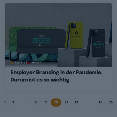
ANZEIGE
MONEY
Employer Branding in der Pandemie:
Darum ist es so wichtig
1
2
…
18
19
20
21
22
…
25
26